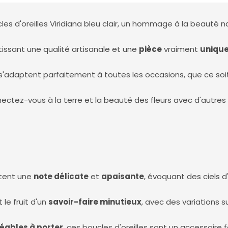
s d'oreilles Viridiana bleu clair, un hommage à la beauté na
tissant une qualité artisanale et une
pièce
vraiment
uniqu
es s'adaptent parfaitement à toutes les occasions, que ce s
ectez-vous à la terre et la beauté des fleurs avec d'autres 
outent une
note délicate
et
apaisante
, évoquant des ciels d'
le fruit d'un
savoir-faire minutieux
, avec des variations 
éables à porter
, ces boucles d'oreilles sont un accessoire 