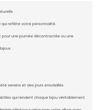
turelle.
e
qui reflète votre personnalité.
oit pour une journée décontractée ou une
bijoux.
été sereins et des jours ensoleillés.
subtiles qui rendent chaque bijou véritablement
féminin idéal pour rehausser votre allure avec