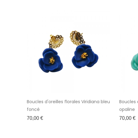
Boucles d'oreilles florales Viridiana bleu
Boucles d
foncé
opaline
Prix
Prix
70,00 €
70,00 €