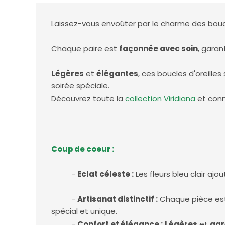
Laissez-vous envoûter par le charme des boucle
Chaque paire est
façonnée avec soin
, garan
Légères
et
élégantes
, ces boucles d'oreill
soirée spéciale.
Découvrez toute la
collection V
iridiana
et conn
Coup de coeur
:
-
E
clat c
éleste :
Les fleurs bleu clair aj
-
Artisanat
distinctif :
Chaque pièce est 
spécial et unique.
-
Confort
et élégance :
Légères
et
agr