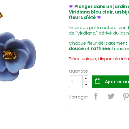
💗
Plongez
dans un jardin 
Viridiana bleu clair, un b
fleurs d'été
💗
Inspirées par la nature, ces
de "Viridiana," dérivé du latin
Chaque fleur délicatement
douce
et
raffinée
, transfo
Pièce unique, disponible i
Quantité
Ajouter au
Partager