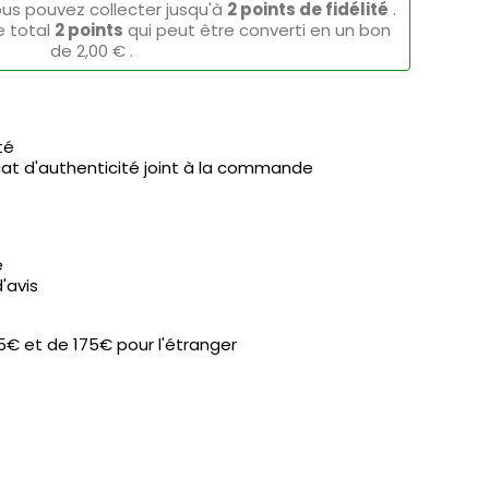
ous pouvez collecter jusqu'à
2
points de fidélité
.
e total
2
points
qui peut être converti en un bon
de
2,00 €
.
té
icat d'authenticité joint à la commande
é
'avis
95€ et de 175€ pour l'étranger