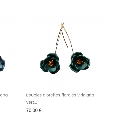
diana
Boucles d'oreilles florales Viridiana
vert...
Prix
70,00 €