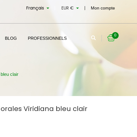


Français
EUR €
Mon compte
0
BLOG
PROFESSIONNELS
 bleu clair
lorales Viridiana bleu clair