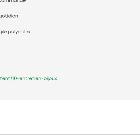
a commande
otidien
ile polymère
tent/10-entretien-bijoux