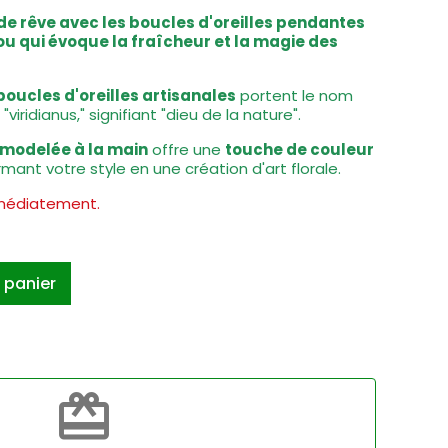
de rêve avec les boucles d'oreilles pendantes
ijou qui évoque la fraîcheur et la magie des
boucles d'oreilles artisanales
portent le nom
 "viridianus," signifiant "dieu de la nature".
modelée à la main
offre une
touche de couleur
rmant votre style en une création d'art florale.
mmédiatement.
 panier
redeem